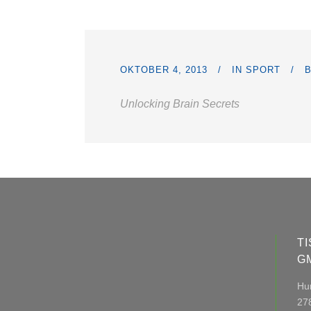
OKTOBER 4, 2013
IN
SPORT
Unlocking Brain Secrets
T
G
Hun
27