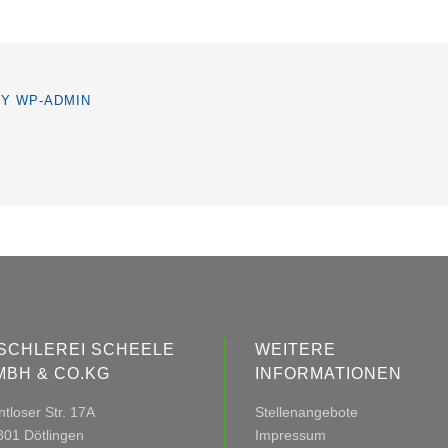
BY
WP-ADMIN
ISCHLEREI SCHEELE
WEITERE
MBH & CO.KG
INFORMATIONEN
tloser Str. 17A
Stellenangebote
801 Dötlingen
Impressum