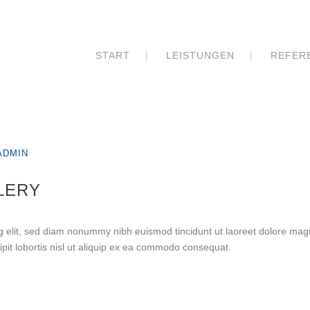
START
LEISTUNGEN
REFER
ADMIN
LERY
g elit, sed diam nonummy nibh euismod tincidunt ut laoreet dolore mag
ipit lobortis nisl ut aliquip ex ea commodo consequat.